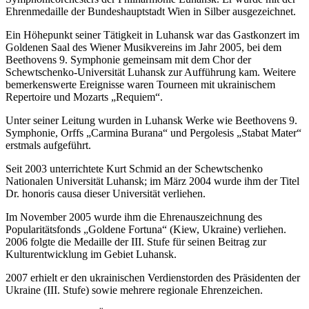
Ehrenmedaille der Bundeshauptstadt Wien in Silber ausgezeichnet.
Ein Höhepunkt seiner Tätigkeit in Luhansk war das Gastkonzert im
Goldenen Saal des Wiener Musikvereins im Jahr 2005, bei dem
Beethovens 9. Symphonie gemeinsam mit dem Chor der
Schewtschenko-Universität Luhansk zur Aufführung kam. Weitere
bemerkenswerte Ereignisse waren Tourneen mit ukrainischem
Repertoire und Mozarts „Requiem“.
Unter seiner Leitung wurden in Luhansk Werke wie Beethovens 9.
Symphonie, Orffs „Carmina Burana“ und Pergolesis „Stabat Mater“
erstmals aufgeführt.
Seit 2003 unterrichtete Kurt Schmid an der Schewtschenko
Nationalen Universität Luhansk; im März 2004 wurde ihm der Titel
Dr. honoris causa dieser Universität verliehen.
Im November 2005 wurde ihm die Ehrenauszeichnung des
Popularitätsfonds „Goldene Fortuna“ (Kiew, Ukraine) verliehen.
2006 folgte die Medaille der III. Stufe für seinen Beitrag zur
Kulturentwicklung im Gebiet Luhansk.
2007 erhielt er den ukrainischen Verdienstorden des Präsidenten der
Ukraine (III. Stufe) sowie mehrere regionale Ehrenzeichen.