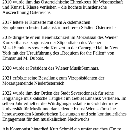
2010 wurde ihm das Österreichische Ehrenkreuz für Wissenschaft
und Kunst I. Klasse verliehen – die höchste künstlerische
Auszeichnung Österreichs.
2017 leitete er Konzerte mit dem Akademischen
Symphonieorchester Luhansk in mehreren Städten Österreichs.
2019 dirigierte er ein Benefizkonzert im Mozartsaal des Wiener
Konzerthauses zugunsten der Stipendiaten des Wiener
MusikSeminars sowie ein Konzert in der Carnegie Hall in New
York mit der Uraufführung des „Requiem for the Fallen“ von
Emmanuel M. Dubois.
2020 wurde er Präsident des Wiener MusikSeminars.
2021 erfolgte seine Bestellung zum Vizepräsidenten der
Mozartgemeinde Niederösterreich.
2022 wurde ihm der Orden der Stadt Severodonezk für seine
langjährige musikalische Tätigkeit im Gebiet Luhansk verliehen. Im
selben Jahr erhielt er die Würdigungsmedaille in Gold der mdw –
Universität für Musik und darstellende Kunst Wien – für seine
herausragenden künstlerischen Leistungen und sein kontinuierliches
Engagement für den musikalischen Nachwuchs.
Als Komponist hinterließ Kurt Schmid ein umfangreiches Œuvre