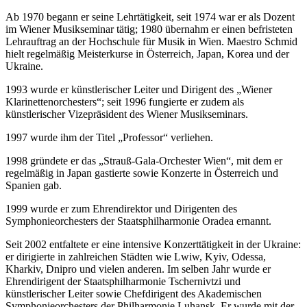
Ab 1970 begann er seine Lehrtätigkeit, seit 1974 war er als Dozent
im Wiener Musikseminar tätig; 1980 übernahm er einen befristeten
Lehrauftrag an der Hochschule für Musik in Wien. Maestro Schmid
hielt regelmäßig Meisterkurse in Österreich, Japan, Korea und der
Ukraine.
1993 wurde er künstlerischer Leiter und Dirigent des „Wiener
Klarinettenorchesters“; seit 1996 fungierte er zudem als
künstlerischer Vizepräsident des Wiener Musikseminars.
1997 wurde ihm der Titel „Professor“ verliehen.
1998 gründete er das „Strauß-Gala-Orchester Wien“, mit dem er
regelmäßig in Japan gastierte sowie Konzerte in Österreich und
Spanien gab.
1999 wurde er zum Ehrendirektor und Dirigenten des
Symphonieorchesters der Staatsphilharmonie Oradea ernannt.
Seit 2002 entfaltete er eine intensive Konzerttätigkeit in der Ukraine:
er dirigierte in zahlreichen Städten wie Lwiw, Kyiv, Odessa,
Kharkiv, Dnipro und vielen anderen. Im selben Jahr wurde er
Ehrendirigent der Staatsphilharmonie Tschernivtzi und
künstlerischer Leiter sowie Chefdirigent des Akademischen
Symphonieorchesters der Philharmonie Luhansk. Er wurde mit der